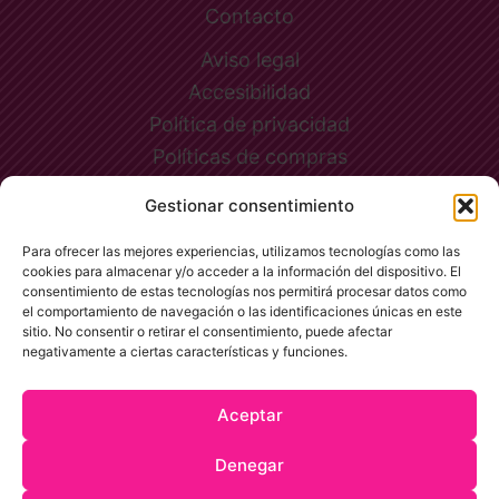
Contacto
Aviso legal
Accesibilidad
Política de privacidad
Políticas de compras
Política de cookies (UE)
Gestionar consentimiento
Para ofrecer las mejores experiencias, utilizamos tecnologías como las
cookies para almacenar y/o acceder a la información del dispositivo. El
Copyright © 2026 Le Petit Rue | Diseño y desarrollo de
i4life
consentimiento de estas tecnologías nos permitirá procesar datos como
el comportamiento de navegación o las identificaciones únicas en este
sitio. No consentir o retirar el consentimiento, puede afectar
negativamente a ciertas características y funciones.
Financiado por la Unión Europea con el
programa Kit Digital por los fondos Next
Aceptar
Generation (EU) del mecanismo de
Denegar
recuperación y resiliencia