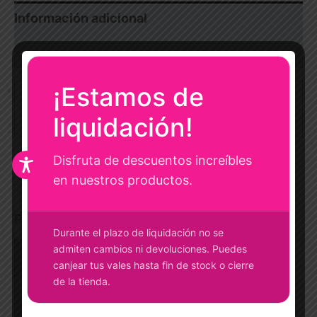
Información adicional
Valoraciones (0)
¡Estamos de
talla por
M, S, XS
letra
liquidación!
Disfruta de descuentos increíbles
en nuestros productos.
Productos relacionados
Durante el plazo de liquidación no se
El
El
El
El
Este
Es
admiten cambios ni devoluciones. Puedes
precio
precio
precio
precio
canjear tus vales hasta fin de stock o cierre
¡Oferta!
¡Oferta!
¡Oferta!
¡Oferta!
producto
pr
original
actual
original
actual
de la tienda.
tiene
ti
era:
es:
era:
es:
15.00€.
4.00€.
125.00€.
25.00€.
múltiples
mú