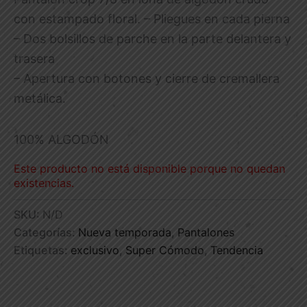
con estampado floral. – Pliegues en cada pierna
– Dos bolsillos de parche en la parte delantera y
trasera
– Apertura con botones y cierre de cremallera
metálica.
100% ALGODÓN
Este producto no está disponible porque no quedan
existencias.
SKU:
N/D
Categorías:
Nueva temporada
,
Pantalones
Etiquetas:
exclusivo
,
Super Cómodo
,
Tendencia