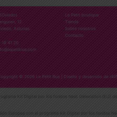
 (Oviedo)
Le Petit boutique
anguren, 12
Tienda
viedo, Asturias
Sobre nosotros
Contacto
4 18 41 20
nfo@lepetitrue.com
opyright © 2026 Le Petit Rue | Diseño y desarrollo de
i4li
rograma Kit Digital por los fondos Next Generation (EU) de