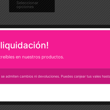
Seleccionar
opciones
opciones
se
pueden
elegir
en
la
liquidación!
página
de
creíbles en nuestros productos.
producto
 se admiten cambios ni devoluciones. Puedes canjear tus vales hasta 