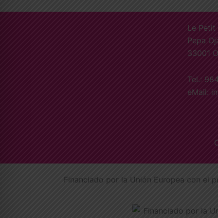
Le Petit
Pepa Oj
33001 O
Tel.: 98
eMail: i
C
Financiado por la Unión Europea con el p