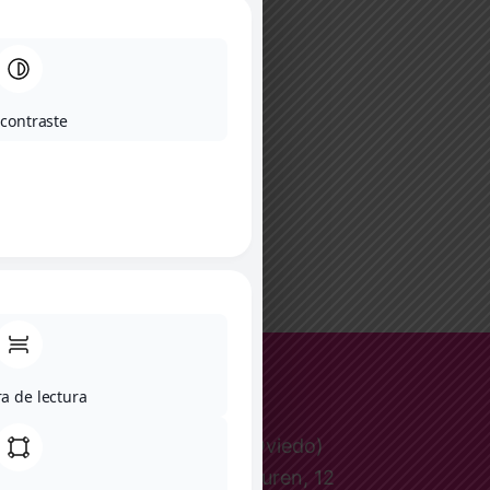
 contraste
a de lectura
Le Petit (Oviedo)
Pepa Ojanguren, 12