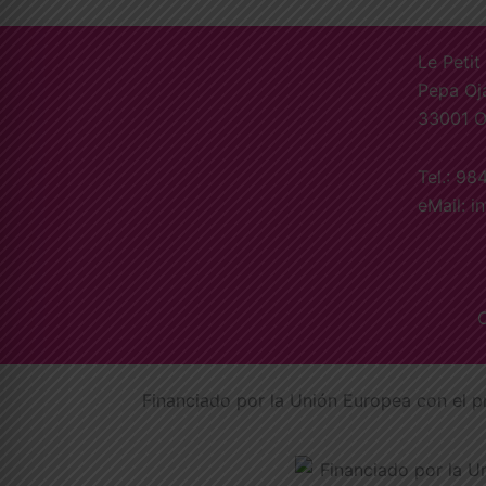
Le Petit
Pepa Oj
33001 O
Tel.: 98
eMail: i
C
Financiado por la Unión Europea con el p