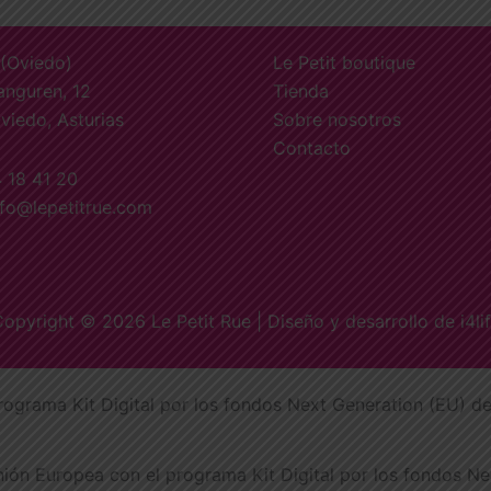
 (Oviedo)
Le Petit boutique
anguren, 12
Tienda
viedo, Asturias
Sobre nosotros
Contacto
4 18 41 20
nfo@lepetitrue.com
opyright © 2026 Le Petit Rue | Diseño y desarrollo de
i4li
rograma Kit Digital por los fondos Next Generation (EU) de