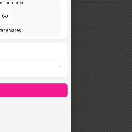
ar contenido
tar enlaces
Nombre
*
Correo electrónico
*
Productos relacionados