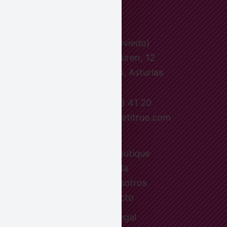
Le Petit (Oviedo)
Pepa Ojanguren, 12
33001 Oviedo, Asturias
Tel.: 984 18 41 20
eMail: info@lepetitrue.com
Le Petit boutique
Tienda
Sobre nosotros
Contacto
Aviso legal