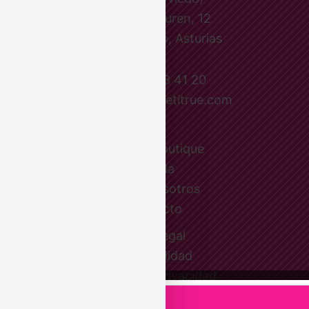
Pepa Ojanguren, 12
33001 Oviedo, Asturias
Tel.: 984 18 41 20
eMail: info@lepetitrue.com
Le Petit boutique
Tienda
Sobre nosotros
Contacto
Aviso legal
Accesibilidad
Política de privacidad
Políticas de compras