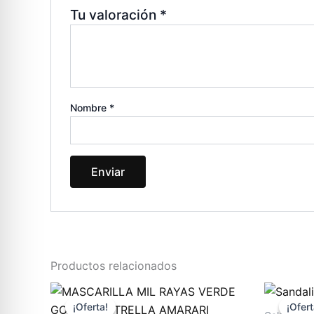
Tu valoración
*
Nombre
*
Productos relacionados
El
El
E
Este
precio
precio
p
¡Oferta!
¡Oferta!
¡Ofert
¡Ofert
producto
original
actual
o