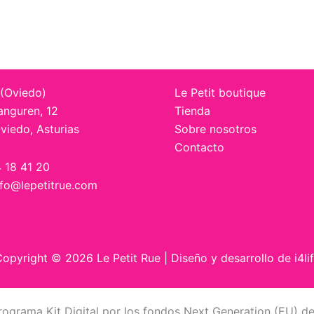
 (Oviedo)
Le Petit boutique
anguren, 12
Tienda
viedo, Asturias
Sobre nosotros
Contacto
4 18 41 20
nfo@lepetitrue.com
opyright © 2026 Le Petit Rue | Diseño y desarrollo de
i4li
rograma Kit Digital por los fondos Next Generation (EU) de