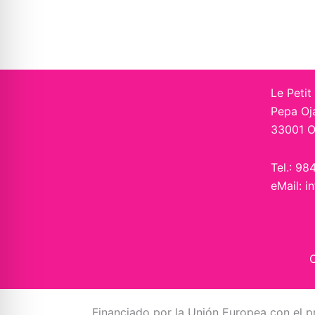
Le Petit
Pepa Oj
33001 O
Tel.: 98
eMail: i
C
Financiado por la Unión Europea con el p