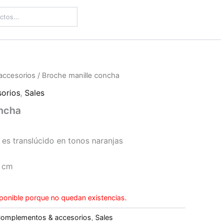
accesorios
/ Broche manille concha
orios
,
Sales
oncha
a es translúcido en tonos naranjas
5 cm
ponible porque no quedan existencias.
omplementos & accesorios
,
Sales