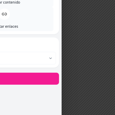
ar contenido
tar enlaces