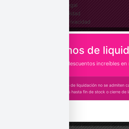
Aviso legal
Accesibilidad
Política de privacidad
Políticas de compras
Política de cookies (UE)
¡Estamos de liqui
Disfruta de descuentos increíbles en
Copyright © 2026 Le Petit Rue | Diseño y desarrollo de
i4life
Durante el plazo de liquidación no se admiten 
Financiado por la Unión Europea con el programa 
canjear tus vales hasta fin de stock o cierre de l
(EU) del mecanismo de recup