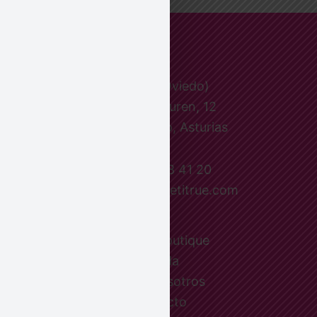
Le Petit (Oviedo)
Pepa Ojanguren, 12
33001 Oviedo, Asturias
Tel.: 984 18 41 20
eMail: info@lepetitrue.com
Le Petit boutique
Tienda
Sobre nosotros
Contacto