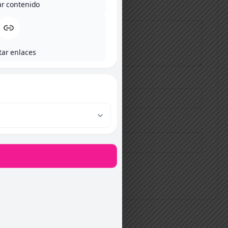
ar contenido
Tu valoración
*
tar enlaces
Nombre
*
Correo electrónico
*