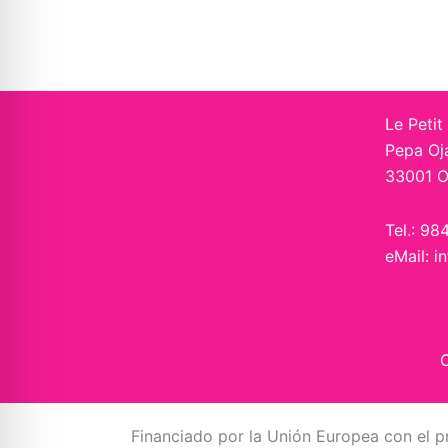
Le Petit
Pepa Oj
33001 O
Tel.: 98
eMail: i
C
Financiado por la Unión Europea con el p