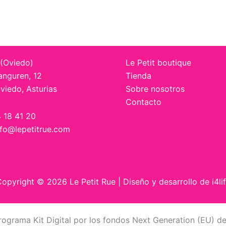
 (Oviedo)
Le Petit boutique
anguren, 12
Tienda
viedo, Asturias
Sobre nosotros
Contacto
4 18 41 20
nfo@lepetitrue.com
opyright © 2026 Le Petit Rue | Diseño y desarrollo de
i4li
rograma Kit Digital por los fondos Next Generation (EU) de