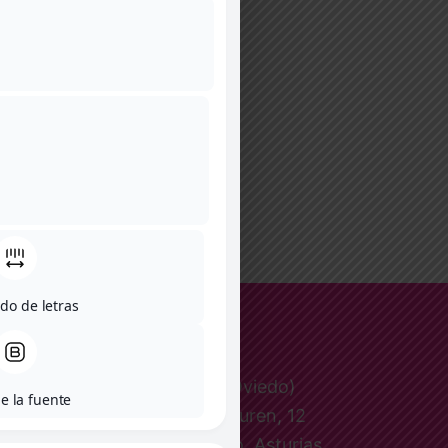
do de letras
Le Petit (Oviedo)
e la fuente
Pepa Ojanguren, 12
33001 Oviedo, Asturias